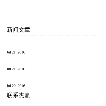
厦门杰赢网络为中国外贸企业提供外贸网站建设、
Google SEO(谷歌优化）等外贸网络营销服务。专业、正
规(白帽)、承诺效果。已经有众多客户持续合作超10
年！厦门杰赢是你可以信赖、省心、放心的外贸营销服
务商！
新闻文章
外链建设怎么影响谷歌搜索引擎排名
Jul 21, 2016
外贸营销应注意的细节
Jul 21, 2016
外贸网站如何统计流量
Jul 20, 2016
联系杰赢