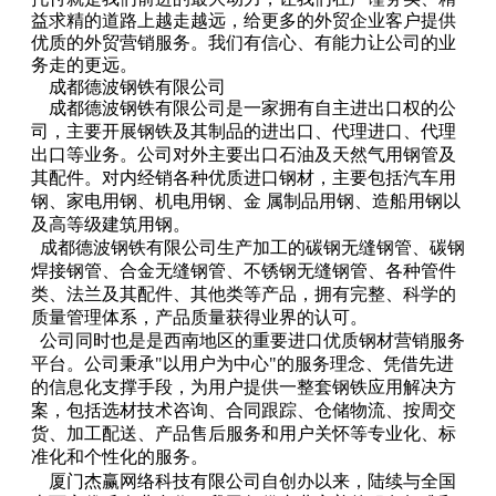
益求精的道路上越走越远，给更多的外贸企业客户提供
优质的外贸营销服务。我们有信心、有能力让公司的业
务走的更远。
成都德波钢铁有限公司
成都德波钢铁有限公司是一家拥有自主进出口权的公
司，主要开展钢铁及其制品的进出口、代理进口、代理
出口等业务。公司对外主要出口石油及天然气用钢管及
其配件。对内经销各种优质进口钢材，主要包括汽车用
钢、家电用钢、机电用钢、金 属制品用钢、造船用钢以
及高等级建筑用钢。
成都德波钢铁有限公司生产加工的碳钢无缝钢管、碳钢
焊接钢管、合金无缝钢管、不锈钢无缝钢管、各种管件
类、法兰及其配件、其他类等产品，拥有完整、科学的
质量管理体系，产品质量获得业界的认可。
公司同时也是是西南地区的重要进口优质钢材营销服务
平台。公司秉承"以用户为中心"的服务理念、凭借先进
的信息化支撑手段，为用户提供一整套钢铁应用解决方
案，包括选材技术咨询、合同跟踪、仓储物流、按周交
货、加工配送、产品售后服务和用户关怀等专业化、标
准化和个性化的服务。
厦门杰赢网络科技有限公司自创办以来，陆续与全国