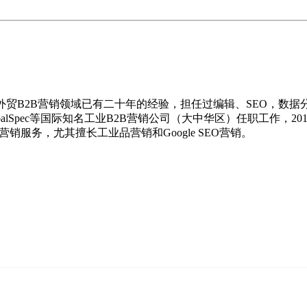
，在外贸B2B营销领域已有二十年的经验，担任过编辑、SEO，数
GlobalSpec等国际知名工业B2B营销公司（大中华区）任职工
销服务，尤其擅长工业品营销和Google SEO营销。
 SEO(谷歌优化）等外贸网络营销服务。专业、正规(白帽)、承