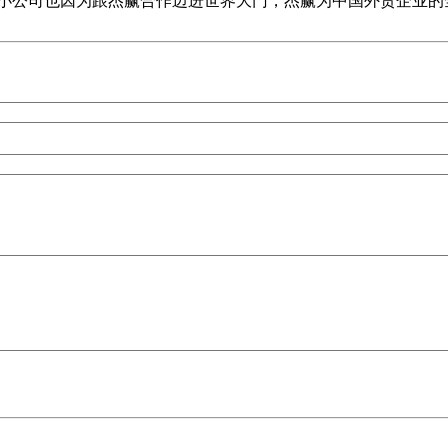
公司也因为跟杰赢合作迈进世界大门，杰赢为中国外贸企业的全球化