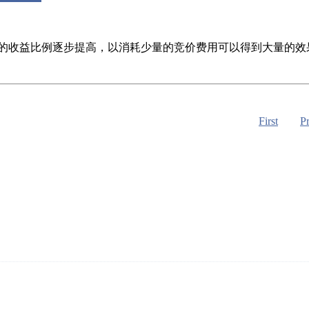
收益比例逐步提高，以消耗少量的竞价费用可以得到大量的效果收
First
P
 SEO(谷歌优化）等外贸网络营销服务。专业、正规(白帽)、承