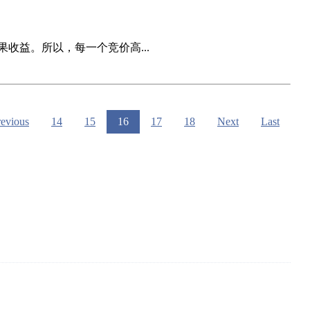
益。所以，每一个竞价高...
revious
14
15
16
17
18
Next
Last
诺效果。已经有众多客户持续合作超10年！厦门杰赢是你可以信