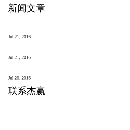
新闻文章
外链建设怎么影响谷歌搜索引擎排名
Jul 21, 2016
外贸营销应注意的细节
Jul 21, 2016
外贸网站如何统计流量
Jul 20, 2016
联系杰赢
厦门杰赢网络科技有限公司
手机: 13276021100 (微信同号)
QQ/WX: 215168