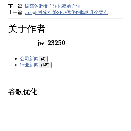
下一篇:
提高谷歌推广转化率的方法
上一篇:
Google搜索引擎SEO优化作弊的几个要点
关于作者
jw_23250
公司新闻
(4)
行业新闻
(145)
谷歌优化
厦门杰赢网络为中国外贸企业提供外贸网站建设、
Google SEO(谷歌优化）等外贸网络营销服务。专业、正
规(白帽)、承诺效果。已经有众多客户持续合作超10
年！厦门杰赢是你可以信赖、省心、放心的外贸营销服