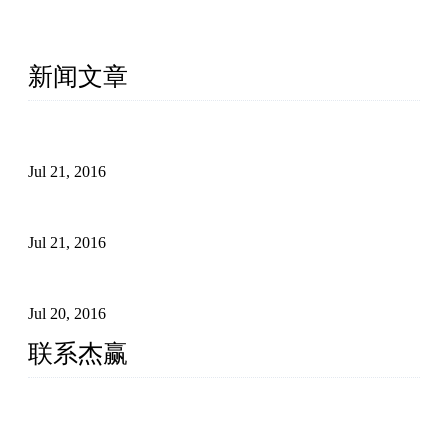
年！厦门杰赢是你可以信赖、省心、放心的外贸营销服
务商！
新闻文章
外链建设怎么影响谷歌搜索引擎排名
Jul 21, 2016
外贸营销应注意的细节
Jul 21, 2016
外贸网站如何统计流量
Jul 20, 2016
联系杰赢
厦门杰赢网络科技有限公司