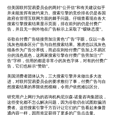
但美国联邦贸易委员会的两封“公开信”和有关建议似乎
并未能发挥有效约束力。搜索引擎的竞价排名仍是各国
政府在管理互联网方面的棘手问题。仔细查看现在各大
搜索引擎搜索结果显示页面，排在前列的仍是付费广
告，并且无一例外地在广告标示上采取了“暧昧态度”。
谷歌在付费广告链接旁加注黄色“广告”字眼，仅以一条
浅灰色细条区分广告与自然搜索结果。雅虎也以浅灰色
细条作为广告分界线，而必应则给付费广告加上不易区
分的浅色底色，这两家搜索引擎在付费广告旁加注“广
告”字样，但用的都是非常小的灰色字体，对有的付费广
告，它们也标示“赞助”。
美国消费者团体认为，三大搜索引擎并未做出多大改
进，对联邦贸易委员会的要求敷衍了事，付费广告与自
然搜索结果的界限依然模糊，令用户依然难以区分。
研究用户上网行为的咨询机构尼尔森-诺曼咨询集团说，
这些变化都不怎么解决问题，因为谷歌仍在试图欺骗消
费者。这些搜索引擎千方百计让它们的广告看起来像普
通内容一样，因而肯定获得了更多的广告点击量。