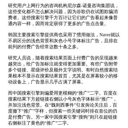
研究用户上网行为的咨询机构尼尔森-诺曼咨询集团说，
这些变化都不怎么解决问题，因为谷歌仍在试图欺骗消
费者。这些搜索引擎千方百计让它们的广告看起来像普
通内容一样，因而肯定获得了更多的广告点击量。
韩国主要搜索引擎提供商也采用了惯用做法，Naver就以
不易区分的浅色背景和灰色小号字体标注广告，且排在
前列的付费广告经常达数十条之多。
研究人员说，随着搜索结果页面上付费广告的呈现越来
越突出，给广告加标注就变得更加重要。有些广告附带
多个链接、星级评价及额外文字说明。有时自然搜索结
果根本不显示在搜索结果首页，尤其是在屏幕较小的移
动设备上，广告显示几乎占满了屏幕。
而中国搜索引擎则偏爱用更模糊的“推广”二字。百度在
搜索结果下方超链接右侧以小号灰色字体标示“推广”，
并加注浅色背景。在“魏则西事件”引发舆论关注后，百
度撤下“推广”字样，但搜索一些关键词时排在首位的仍
是付费广告。另一家中国搜索引擎“搜狗”则只在超链接
右侧标注了黄色的“推广”二字。