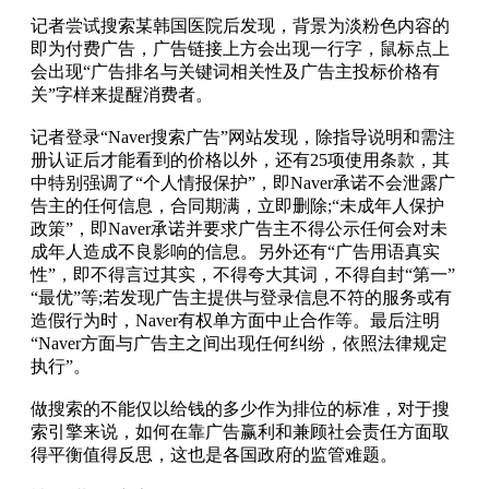
记者尝试搜索某韩国医院后发现，背景为淡粉色内容的
即为付费广告，广告链接上方会出现一行字，鼠标点上
会出现“广告排名与关键词相关性及广告主投标价格有
关”字样来提醒消费者。
记者登录“Naver搜索广告”网站发现，除指导说明和需注
册认证后才能看到的价格以外，还有25项使用条款，其
中特别强调了“个人情报保护”，即Naver承诺不会泄露广
告主的任何信息，合同期满，立即删除;“未成年人保护
政策”，即Naver承诺并要求广告主不得公示任何会对未
成年人造成不良影响的信息。另外还有“广告用语真实
性”，即不得言过其实，不得夸大其词，不得自封“第一”
“最优”等;若发现广告主提供与登录信息不符的服务或有
造假行为时，Naver有权单方面中止合作等。最后注明
“Naver方面与广告主之间出现任何纠纷，依照法律规定
执行”。
做搜索的不能仅以给钱的多少作为排位的标准，对于搜
索引擎来说，如何在靠广告赢利和兼顾社会责任方面取
得平衡值得反思，这也是各国政府的监管难题。