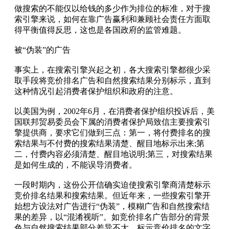
做搜索的不能仅以给钱的多少作为排位的标准，对于搜
索引擎来说，如何在靠广告赢利和兼顾社会责任方面取
得平衡值得反思，这也是各国政府的监管难题。
被“伪装”的广告
事实上，在搜索引擎兴起之初，各大搜索引擎都很少采
取手段将竞价排名广告和自然搜索结果分别标示，直到
这种情况引起消费者保护组织和政府的注意。
以美国为例，2002年6月，在消费者保护组织投诉后，美
国联邦贸易委员会下属的消费者保护局致信主要搜索引
擎提供商，要求它们做到三点：第一，将付费排名的搜
索结果与不付费的搜索结果清楚、醒目地标示出来;第
二，付费内容必须清楚、醒目地说明;第三，对搜索结果
是如何生成的，不能误导消费者。
一段时期内，这份公开信确实迫使搜索引擎商清楚标示
竞价排名结果和搜索结果。但近年来，一些搜索引擎开
始想方设法对广告进行“伪装”，模糊广告和自然搜索结
果的差异，以“混淆视听”。如竞价排名广告部分的背景
色与自然搜索结果部分差异不大，标示竞价排名的文字