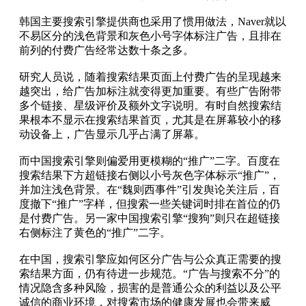
韩国主要搜索引擎提供商也采用了惯用做法，Naver就以
不易区分的浅色背景和灰色小号字体标注广告，且排在
前列的付费广告经常达数十条之多。
研究人员说，随着搜索结果页面上付费广告的呈现越来
越突出，给广告加标注就变得更加重要。有些广告附带
多个链接、星级评价及额外文字说明。有时自然搜索结
果根本不显示在搜索结果首页，尤其是在屏幕较小的移
动设备上，广告显示几乎占满了屏幕。
而中国搜索引擎则偏爱用更模糊的“推广”二字。百度在
搜索结果下方超链接右侧以小号灰色字体标示“推广”，
并加注浅色背景。在“魏则西事件”引发舆论关注后，百
度撤下“推广”字样，但搜索一些关键词时排在首位的仍
是付费广告。另一家中国搜索引擎“搜狗”则只在超链接
右侧标注了黄色的“推广”二字。
在中国，搜索引擎应如何区分广告与公众真正需要的搜
索结果方面，仍有待进一步规范。“广告与搜索不分”的
情况隐含多种风险，损害的是普通公众的利益以及公平
诚信的商业环境，对搜索市场的健康发展也会带来威